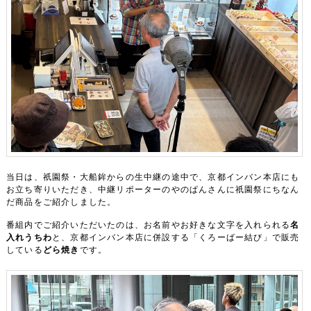
当日は、祇園祭・大船鉾からの生中継の途中で、京都インバン本店にも
お立ち寄りいただき、中継リポーターのやのぱんさんに祇園祭にちなん
だ商品をご紹介しました。
番組内でご紹介いただいたのは、お名前やお好きな文字を入れられる
名
入れうちわ
と、京都インバン本店に併設する「くろーばー結び」で販売
している
どら焼き
です。