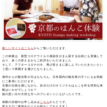
新しいサイトはこちら
からご覧いただけます。
この体験は、新型コロナウイルス感染症がまん延する以前にも実施して
おり、多くの皆さまからご好評をいただきました
そして、アフターコロナの今、再び皆さまに楽しんでいただきたいとい
う思いで再開する運びとなりました。
海外からの観光客の方はもちろん、日本国内の観光客の方々にもお気軽
にご参加いただけます。
京都の伝統を感じながら、自分だけのオリジナルはんこを作る特別な体
験はいかがでしょうか？
旅の思い出や大切な方へのプレゼントにもぴったりです。
体験の詳細やお申し込みは
こちら
からどうぞ。
皆さまのご参加を心よりお待ちしております！