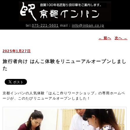
tel.
075-221-5601
mail：
info@inban.co.jp
投稿ナビゲー
←
前へ
次へ
→
ション
2025年1月27日
旅行者向け はんこ体験をリニューアルオープンしまし
た
京都インバンの人気体験「はんこ作りワークショップ」の専用ホームペ
ージが、このたびリニューアルオープンしました！